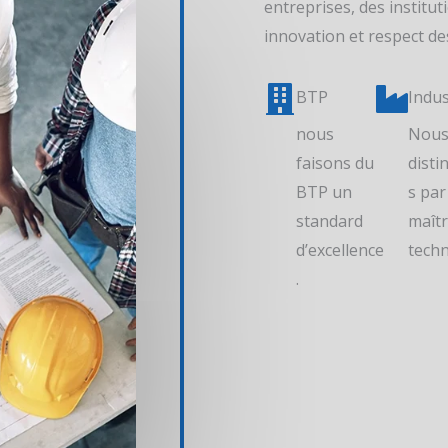
entreprises, des institut
innovation et respect d
BTP
Indus
nous
Nous
faisons du
dist
BTP un
s par
standard
maîtr
d’excellence
tech
.