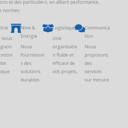
ions et des particuliers, en alliant performance,
es normes.
trie
Nine &
Logistique
Communica
Energie
tion
 nous
Une
inguon
Nous
organisatio
Nous
 notre
fournisson
n fluide et
proposons
ise
s des
efficace de
des
nique
solutions
vos projets.
services
durables.
sur mesure