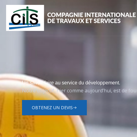
Aller
au
contenu
Un savoir-faire au service du développement.
Notre objectif, hier comme aujourd’hui, est de four
OBTENEZ UN DEVIS